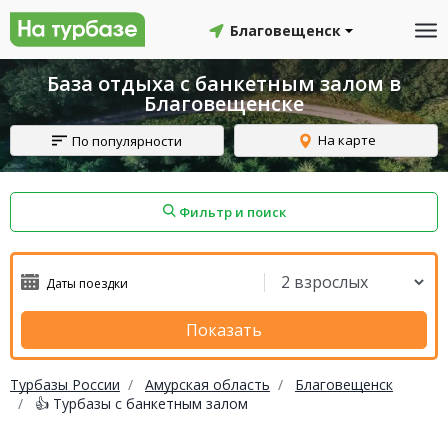
Благовещенск
База отдыха с банкетным залом в
Благовещенске
На карте
По популярности
Фильтр и поиск
айон
Смоленский район
Топчихинский район
Показать
Турбазы России
Амурская область
Благовещенск
👍 Турбазы с банкетным залом
Красноборский район
Онежский район
йон
Северодвинск
Устьянский район