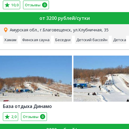
10,0
Отзывы
0
от 3200 рублей/сутки
Амурская обл., г.Благовещенск, ул.Клубничная, 35
Хамам
Финская сауна
Беседки
Детский бассейн
Детская
База отдыха Динамо
2,0
Отзывы
0