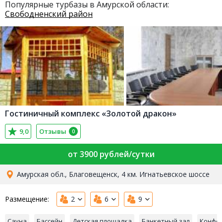
Популярные турбазы в Амурской области:
Свободненский район
Гостиничный комплекс «Золотой дракон»
9,0
Отзывы
0
от 3900 рублей/сутки
Амурская обл., Благовещенск, 4 км. Игнатьевское шоссе
Размещение:
2
6
9
Сауна
Бассейн
Детская площадка
Банкетный зал
Конфе