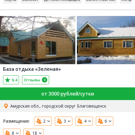
База отдыха «Зеленая»
6,4
Отзывы
0
от 3000 рублей/сутки
Амурская обл., городской округ Благовещенск
Размещение:
2
3
4
6
8
18