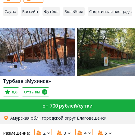
Сауна
Бассейн
Футбол
Волейбол
Спортивная площадка
Турбаза «Мухинка»
8,8
Отзывы
0
от 700 рублей/сутки
Амурская обл., городской округ Благовещенск
Размещение:
2
3
4
5