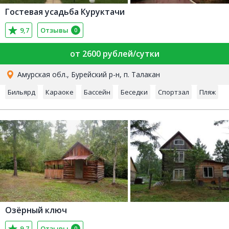
Гостевая усадьба Куруктачи
9,7
Отзывы
0
от 2600 рублей/сутки
Амурская обл., Бурейский р-н, п. Талакан
Бильярд
Караоке
Бассейн
Беседки
Спортзал
Пляж
Озёрный ключ
9,7
Отзывы
0