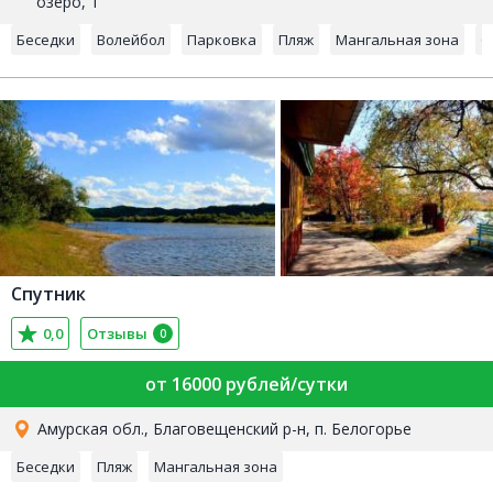
озеро, 1
Беседки
Волейбол
Парковка
Пляж
Мангальная зона
С
Спутник
0,0
Отзывы
0
от 16000 рублей/сутки
Амурская обл., Благовещенский р-н, п. Белогорье
Беседки
Пляж
Мангальная зона