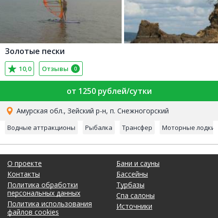
Золотые пески
10,0
Отзывы
0
от 1250 рублей/сутки
Амурская обл., Зейский р-н, п. Снежногорский
Водные аттракционы
Рыбалка
Трансфер
Моторные лодки
О проекте
Бани и сауны
Контакты
Бассейны
Политика обработки
Турбазы
персональных данных
Спа салоны
Политика использования
Источники
файлов cookies