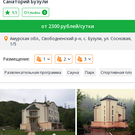
Санаторий Бузули
9,5
Отзывы
0
от 2300 рублей/сутки
Амурская обл., Свободненский р-н, с. Бузули, ул. Сосновая,
1/5
Размещение:
1
2
3
Развлекательная программа
Сауна
Парк
Спортивная пло