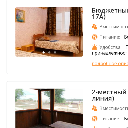
Бюджетный
17А)
Вместимост
Питание:
Б
Удобства:
принадлежност
подробное опи
2-местный 
линия)
Вместимост
Питание:
Б