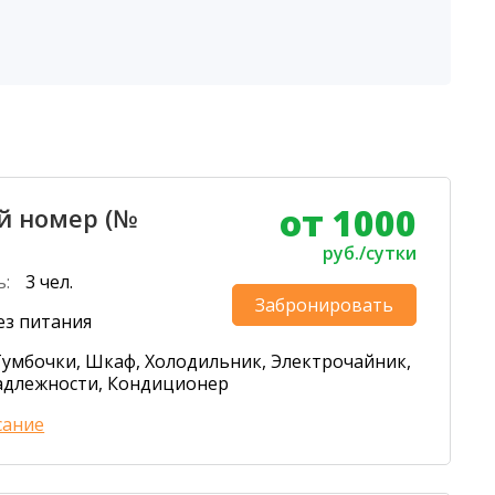
от 1000
 номер (№
руб./сутки
ь:
3 чел.
Забронировать
ез питания
Тумбочки, Шкаф, Холодильник, Электрочайник,
адлежности, Кондиционер
сание