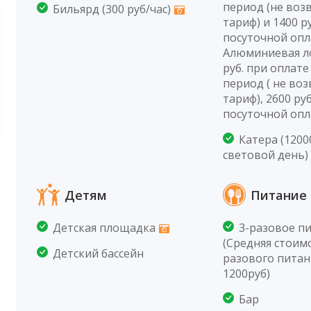
период (не воз
Бильярд (300 руб/час)
тариф) и 1400 р
посуточной опл
Алюминиевая ло
руб. при оплате
период ( не во
тариф), 2600 руб
посуточной опл
Катера (1200
световой день)
Детям
Питание 
Детская площадка
3-разовое п
(Средняя стоимо
Детский бассейн
разового питан
1200руб)
Бар