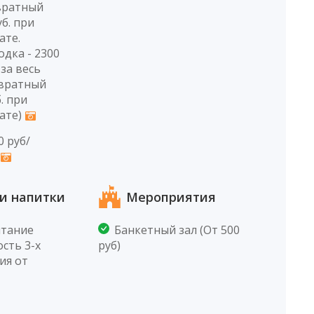
вратный
уб. при
ате.
дка - 2300
 за весь
звратный
. при
ате)
0 руб/
и напитки
Мероприятия
итание
Банкетный зал (От 500
сть 3-х
руб)
ия от