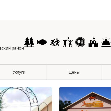
чихинский район
вский район
Услуги
Цены
й район
 район