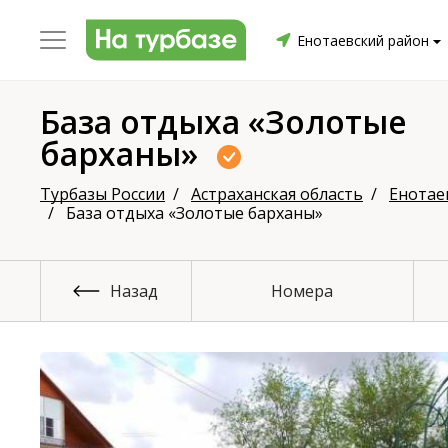
Енотаевский район
База отдыха «Золотые
барханы»
уриха
Заринский район
Смоленский район
Топ
Турбазы России
Астраханская область
Енотае
База отдыха «Золотые барханы»
он
Назад
Номера
ргопольский район
Красноборский район
Онежски
Приморский район
Северодвинск
Устьянский