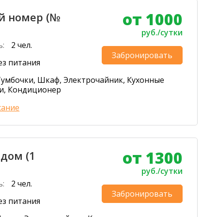
от 1000
 номер (№
руб./сутки
ь:
2 чел.
Забронировать
ез питания
Тумбочки, Шкаф, Электрочайник, Кухонные
и, Кондиционер
сание
от 1300
дом (1
руб./сутки
ь:
2 чел.
Забронировать
ез питания