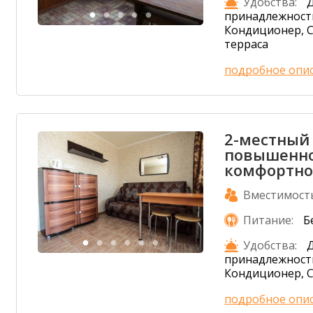
Удобства:
принадлежности
Кондиционер, С
терраса
подробное опи
2-местный
повышенн
комфортнос
Вместимост
Питание:
Б
Удобства:
принадлежности
Кондиционер, С
подробное опи