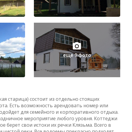
еще 9 фото
ая старица) состоит из отдельно стоящих
рта. Есть возможность арендовать номер или
подойдет для семейного и корпоративного отдыха.
аздничное мероприятие любого уровня. Коттеджи
е берет свои истоки их речки Клязьма. Всего в
и чистой реки. Все водоемы прекрасно подходят