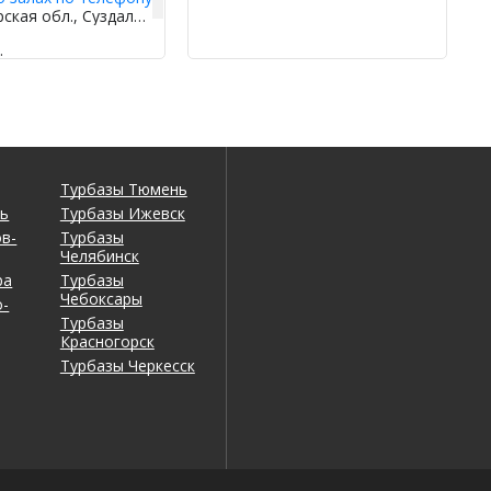
Владимирская обл., Суздальский р-н, Суздаль, ул. Ленина 60
.
Турбазы Тюмень
нь
Турбазы Ижевск
в-
Турбазы
Челябинск
ра
Турбазы
Чебоксары
-
Турбазы
Красногорск
Турбазы Черкесск