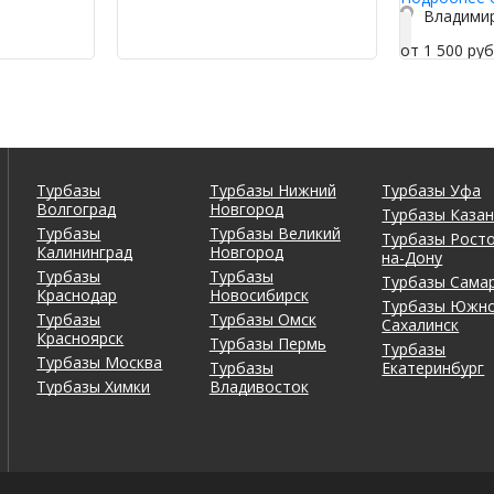
от 1 500 руб
Турбазы
Турбазы Нижний
Турбазы Уфа
Волгоград
Новгород
Турбазы Каза
Турбазы
Турбазы Великий
Турбазы Росто
Калининград
Новгород
на-Дону
Турбазы
Турбазы
Турбазы Сама
Краснодар
Новосибирск
Турбазы Южно
Турбазы
Турбазы Омск
Сахалинск
Красноярск
Турбазы Пермь
Турбазы
Турбазы Москва
Турбазы
Екатеринбург
Турбазы Химки
Владивосток