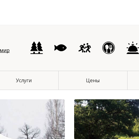
чихинский район
имир
Услуги
Цены
й район
 район