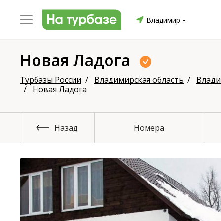
Владимир
Новая Ладога
уриха
Заринский район
Смоленский район
Топ
Турбазы России
Владимирская область
Влад
Новая Ладога
Назад
Номера
он
ргопольский район
Красноборский район
Онежски
Приморский район
Северодвинск
Устьянский