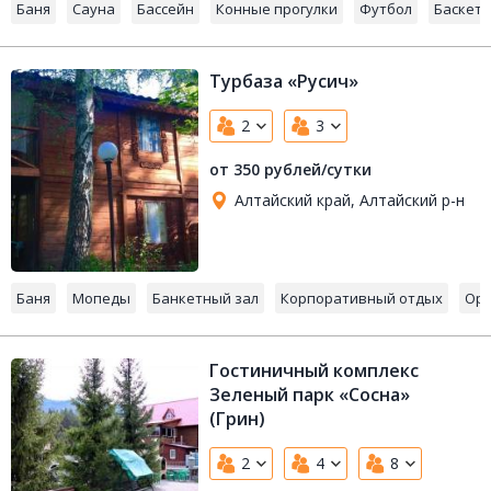
Баня
Сауна
Бассейн
Конные прогулки
Футбол
Баскет
Турбаза «Русич»
2
3
от 350 рублей/сутки
Алтайский край, Алтайский р-н
Баня
Мопеды
Банкетный зал
Корпоративный отдых
Орг
Гостиничный комплекс
Зеленый парк «Сосна»
(Грин)
2
4
8