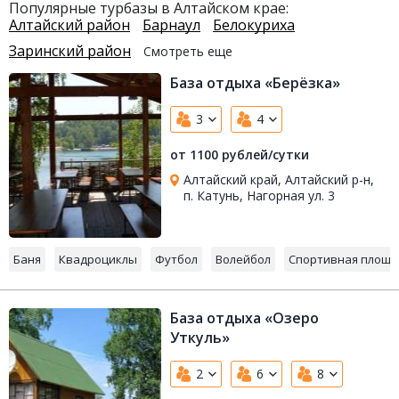
Популярные турбазы в Алтайском крае:
Алтайский район
Барнаул
Белокуриха
Заринский район
Смотреть еще
База отдыха «Берёзка»
3
4
от 1100 рублей/сутки
Алтайский край, Алтайский р-н,
п. Катунь, Нагорная ул. 3
Баня
Квадроциклы
Футбол
Волейбол
Спортивная площа
База отдыха «Озеро
Уткуль»
2
6
8