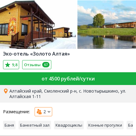
Эко-отель «Золото Алтая»
9,8
Отзывы
67
от 4500 рублей/сутки
Алтайский край, Смоленский р-н, с. Новотырышкино, ул.
Алтайская 1-11
Размещение:
2
Баня
Банкетный зал
Квадроциклы
Конные прогулки
Бас