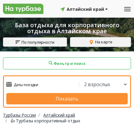
Алтайский край
База отдыха для корпоративного
отдыха в Алтайском крае
На карте
По популярности
Фильтр и поиск
айон
Смоленский район
Топчихинский район
Показать
Турбазы России
Алтайский край
👍 Турбазы корпоративный отдых
Красноборский район
Онежский район
йон
Северодвинск
Устьянский район